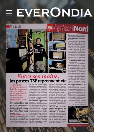
O
EVER
NDIA