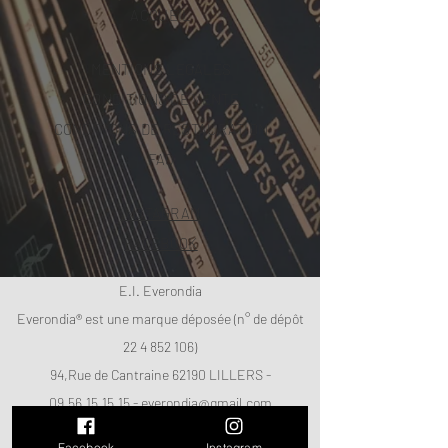
ACCUEIL
MENTIONS LEGALES
CONDITIONS DE VENTE
CONDITIONS DE RESTAURATION
FAQ
INSTAGRAM
FACEBOOK
E.I. Everondia
Everondia® est une marque déposée (n° de dépôt
22 4 852 106)
94,Rue de Cantraine 62190 LILLERS -
09.56.15.15.15
-
everondia@gmail.com
SIRET:
501 428 734 00013
RM59 - RCS ARRAS -
Facebook
Instagram